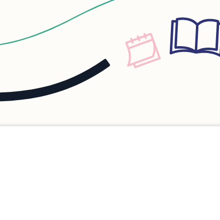
anspruchsvollen
Eltern. Die
sind kostenlos.
en ihre eigenen
n sowie Sicht- und
sweisen in die
ein. Deshalb stellen
andere Fragen als
spielsweise zu
 Rollenfindung,
 im Umgang mit dem
, Entwicklung,
kindliche
serungen wie
 Trotzen,