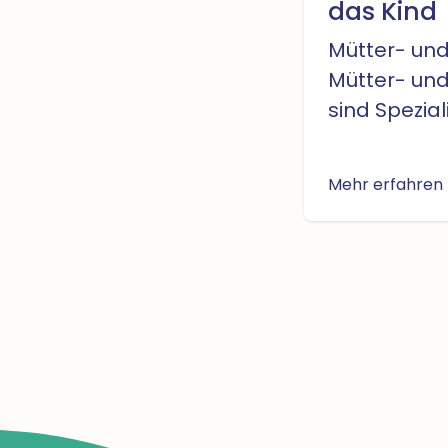
das Kind
Mütter- und 
Mütter- un
sind Spezial
körperliche
geistige En
Mehr erfahren
Säuglingen 
Sie beraten
von Säugli
Kleinkinder
Kindergarten
Rolle als M
in Fragen r
Stillen, Pfl
Erziehung u