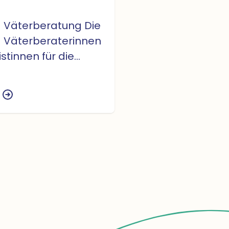
Väterberatung Die
d Väterberaterinnen
istinnen für die
, seelische und
twicklung von
und Kleinkindern.
 Mütter und Väter
ngen und
n bis zum
eintritt in ihrer
utter und Vater und
und um Ernährung,
ege, Entwicklung und
nd unterstützen sie