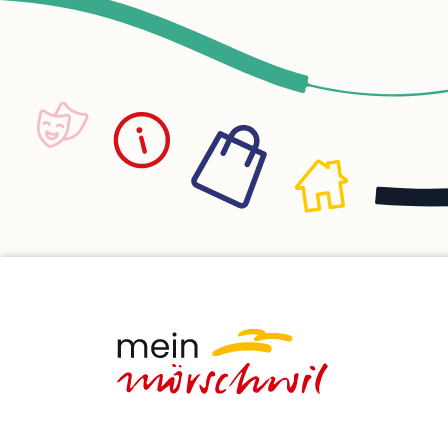
so in ihrer 
Aufgabe als 
Beratungen 
Väter bring
Kompetenze
Herangehen
Familie mit 
sich ihnen 
Müttern. Bei
Themen wie:
Sicherheit
Kind, Pflege
Betreuung, 
Gefühlsäus
Weinen oder