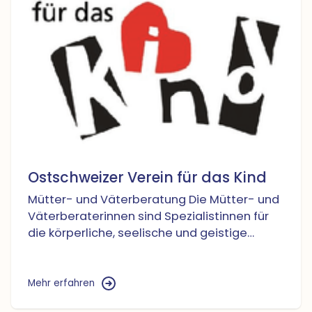
Ostschweizer Verein für das Kind
Mütter- und Väterberatung Die Mütter- und
Väterberaterinnen sind Spezialistinnen für
die körperliche, seelische und geistige
Entwicklung von Säuglingen und Kleinkindern.
Sie beraten Mütter und Väter von
Säuglingen und Kleinkindern bis zum
Mehr erfahren
Kindergarteneintritt in ihrer Rolle als Mutter