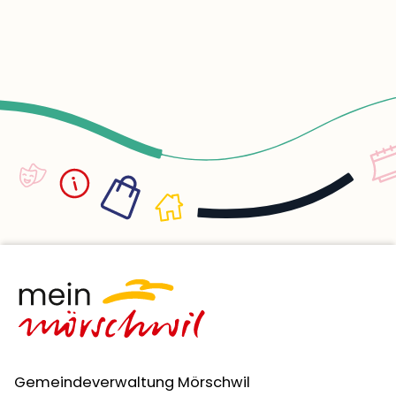
und Vater und in Fragen rund um Ernährung,
Stillen, Pflege, Entwicklung und Erziehung und
unterstützen sie so in ihrer anspruchsvollen
Aufgabe als Eltern. Die Beratungen sind
kostenlos. Väter bringen ihre eigenen
Kompetenzen sowie Sicht- und
Herangehensweisen in die Familie mit ein.
Deshalb stellen sich ihnen andere Fragen als
Müttern. Beispielsweise zu Themen wie:
Rollenfindung, Sicherheit im Umgang mit
dem Kind, Pflege, Entwicklung, Betreuung,
kindliche Gefühlsäusserungen wie Weinen
oder Trotzen, besondere Umstände wie
etwa für Alleinerziehende. Möchten Sie sich
gerne zu diesen und anderen Themen von
Mann zu Mann austauschen? Möchten Sie
wissen, wie andere Väter mit den
Herausforderungen des Alltags umgehen?
Gemeindeverwaltung Mörschwil
Dann steht Ihnen unser Väterberater