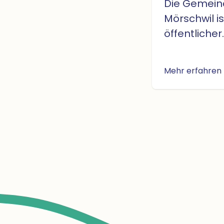
Die Gemein
Mörschwil ist
öffentlicher
Dienstleist
Alle Amtsst
Mehr erfahren
Gemeindeve
Gemeindeha
Zivilstands
Rorschach b
Rorschach. Die
Gemeindeve
öffentlicher
Dienstleist
unterstützt
die Bürgersc