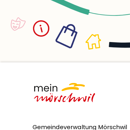
Anliegen ko
wirkungsvol
Bürgerinnen
partnerschaf
und zuvor
Bei aller Au
Bedürfnisse
sich die Ver
Tätigkeit a
gegebenen R
freuen uns,
speditiv zu
Öffnungszei
Gemeindeha
dürfen. Wis
Gemeindeverwaltung Mörschwil