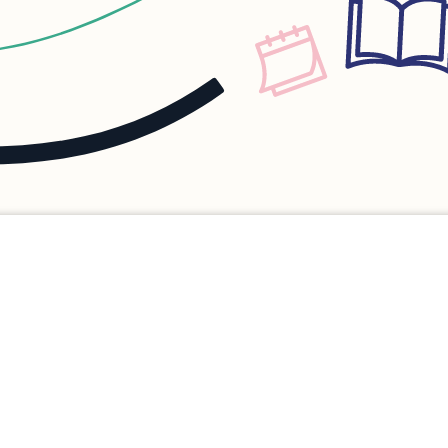
operativ, rasch und
l. Kunden und
 und Bürger wird
tlich, freundlich
kommend begegnet.
srichtung auf die
 der Kunden hält
waltung bei ihrer
n den vom Gesetz
ahmen. Wir
 Sie kompetent und
 den ordentlichen
ten bei uns im
us begrüssen zu
senswertes über die