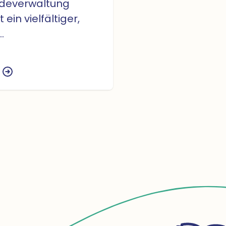
deverwaltung
 ein vielfältiger,
ungsleistungsbetrieb.
ellen der
rwaltung sind im
us zu finden. Das
amt der Region
efindet sich in
rwaltung, als
ungsbetrieb,
 die Kundschaft und
haft in ihren