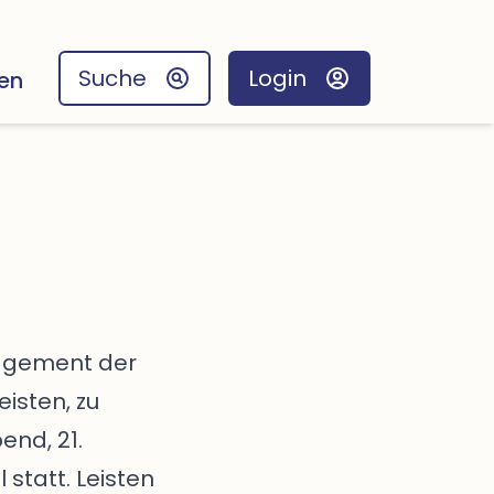
Suche
Login
en
gagement der
eisten, zu
end, 21.
statt. Leisten