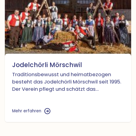
Jodelchörli Mörschwil
Traditionsbewusst und heimatbezogen
besteht das Jodelchörli Mörschwil seit 1995.
Der Verein pflegt und schätzt das
schweizerische Brauchtum. Zum vielseitigen
Liedgut gehört nebst dem Jodellied das
Zäuerli und auch der Jutz darf nicht fehlen.
Mehr erfahren
Im Jodelgesang wird die Liebe zur Heimat
und zur Natur hör- und spürbar. Stolz trägt
das Jodelchörli Mörschwil bei den Auftritten,