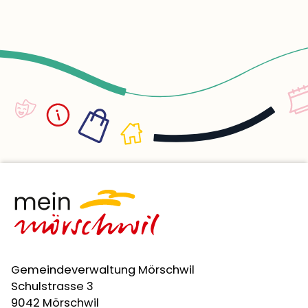
sei es ein Geburtstag, ein Gottesdienst oder
ein Jodlerfest, die Trachten. Im Anschluss an
die Probe am Donnerstagabend steht beim
gemütlichen Ausklang in der Beiz die
Kameradschaft im Zentrum. Das Jodelchörli
Mörschwil freut sich, Sie an einem der
nächsten Auftritte anzutreffen.
Gemeindeverwaltung Mörschwil
Schulstrasse 3
9042 Mörschwil